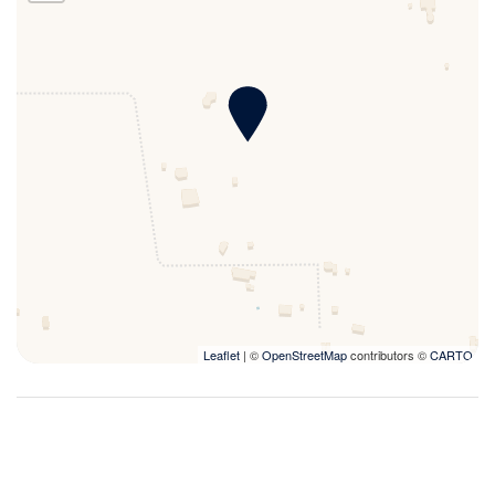
pausado, sin renunciar a las comodidades de una
moderna casa de vacaciones.
Los espacios exteriores
La villa está rodeada de aproximadamente una
hectárea de naturaleza mediterránea, donde olivos,
viñedos, árboles frutales y plantas de la vegetación
mediterránea conviven en armonía, ofreciendo a los
huéspedes privacidad, tranquilidad y el placer de vivir
inmersos en los colores y aromas de la campiña
pugliese.
Leaflet
| ©
OpenStreetMap
contributors ©
CARTO
Dos amplias pérgolas permiten disfrutar de los espacios
exteriores en cualquier momento del día. Una de ellas,
situada junto a la zona de barbacoa y equipada con una
gran mesa de comedor, es el lugar ideal para disfrutar