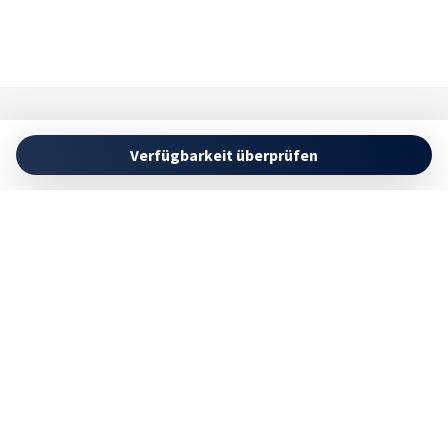
Affitto Ville e Trulli con piscina in Puglia
Call Us :
+ 39 389 5222 000
Verfügbarkeit überprüfen
Email Us :
info@tipicocollection.com
Buchung Verwalten
Geschäftsbedingungen
Datenschutzbestimmungen
Folgen Sie uns in sozialen Netzwerken
Powered by